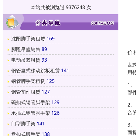
本站共被浏览过 9376248 次
沈阳脚手架租赁
169
脚蹬吊篮销售
89
价 
电动吊篮租赁
93
盘
钢管盘式移动跳板租赁
141
用
钢管脚手架租赁
125
1
钢管扣件租赁
127
部
碗扣式钢管脚手架
129
2
合
承插式钢管脚手架
126
门型脚手架
141
3
而
盘扣式脚手架
138