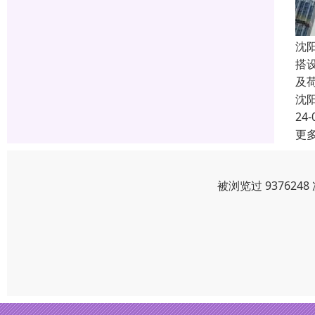
沈
搭
及荷
沈
24-
更
被浏览过 93762