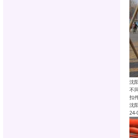
沈
不
扣件
沈
24-