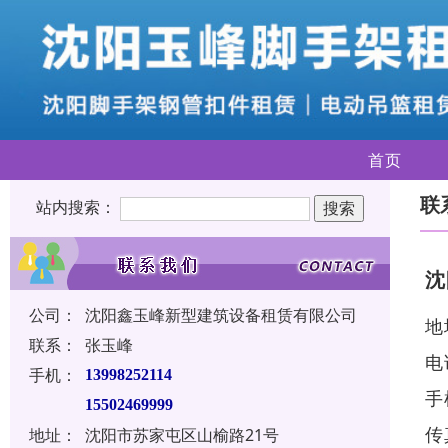
首页
联
站内搜索：
沈
公司：
沈阳鑫玉峰新型建筑设备租赁有限公司
地
联系：
张玉峰
电
手机：
13998252114
手
15502469999
传
地址：
沈阳市苏家屯区山榆路21号