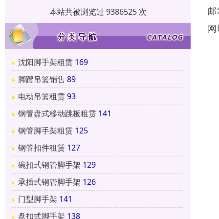
邮
本站共被浏览过 9386525 次
网
沈阳脚手架租赁
169
脚蹬吊篮销售
89
电动吊篮租赁
93
钢管盘式移动跳板租赁
141
钢管脚手架租赁
125
钢管扣件租赁
127
碗扣式钢管脚手架
129
承插式钢管脚手架
126
门型脚手架
141
盘扣式脚手架
138