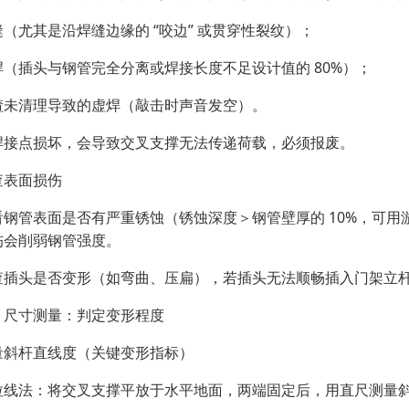
缝（尤其是沿焊缝边缘的 “咬边” 或贯穿性裂纹）；
焊（插头与钢管完全分离或焊接长度不足设计值的 80%）；
渣未清理导致的虚焊（敲击时声音发空）。
焊接点损坏，会导致交叉支撑无法传递荷载，必须报废。
查表面损伤
看钢管表面是否有严重锈蚀（锈蚀深度＞钢管壁厚的 10%，可用
伤会削弱钢管强度。
查插头是否变形（如弯曲、压扁），若插头无法顺畅插入门架立
、尺寸测量：判定变形程度
量斜杆直线度（关键变形指标）
拉线法：将交叉支撑平放于水平地面，两端固定后，用直尺测量