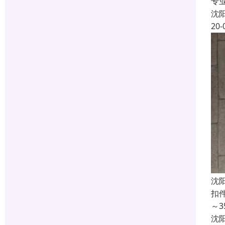
专
沈
20-
沈
扣
～
沈