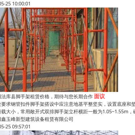
05-25 10:00:01
面议
阳法库县脚手架租赁价格，期待与您长期合作
设要求钢管扣件脚手架搭设中应注意地基平整坚实，设置底座和
载大小，常用敞开式双排脚手架立杆横距一般为1.05~1.55m，砌
阳鑫玉峰新型建筑设备租赁有限公司
05-25 09:57:01