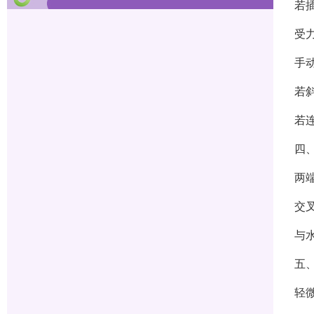
若
受
手
若
若
四
两
交
与
五
轻