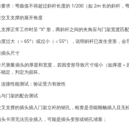
要求：弯曲值不得超过斜杆长度的 1/200（如 2m 长的斜杆，
查交叉支撑的展开角度
支撑正常工作时呈 “X” 形，两斜杆之间的夹角应与门架宽度匹配（
角度过大（＞65°）或过小（＜55°），说明斜杆已发生变形，
量插头尺寸
卡尺测量插头的厚度和宽度，若因变形导致尺寸缩小（如厚度＜原
不稳定，判定为损坏。
、连接性能测试：验证受力有效性
头与门架的配合测试
交叉支撑的插头插入门架立杆的销孔，检查是否能顺畅插入且无
插头卡滞无法完全插入，可能是插头变形或销孔堵塞；