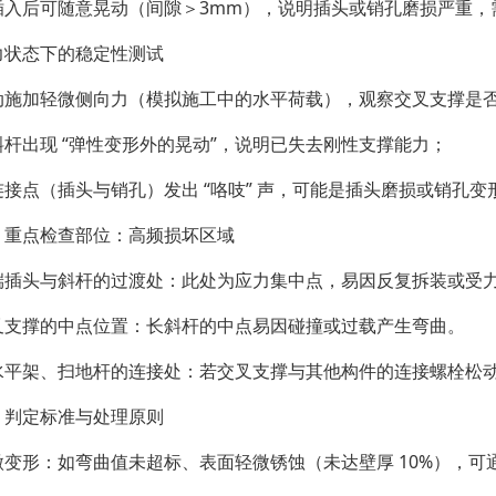
插入后可随意晃动（间隙＞3mm），说明插头或销孔磨损严重，
力状态下的稳定性测试
动施加轻微侧向力（模拟施工中的水平荷载），观察交叉支撑是
斜杆出现 “弹性变形外的晃动”，说明已失去刚性支撑能力；
连接点（插头与销孔）发出 “咯吱” 声，可能是插头磨损或销孔
、重点检查部位：高频损坏区域
端插头与斜杆的过渡处：此处为应力集中点，易因反复拆装或受
叉支撑的中点位置：长斜杆的中点易因碰撞或过载产生弯曲。
水平架、扫地杆的连接处：若交叉支撑与其他构件的连接螺栓松
、判定标准与处理原则
微变形：如弯曲值未超标、表面轻微锈蚀（未达壁厚 10%），可