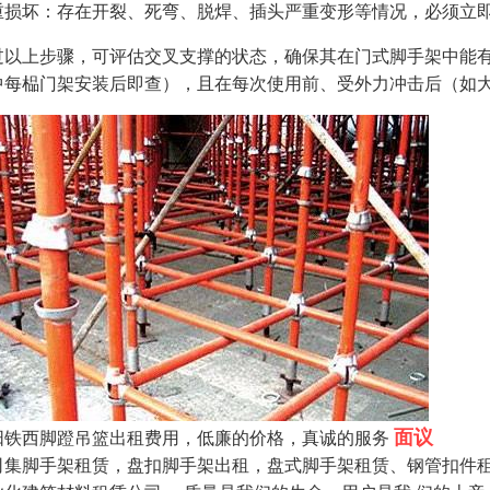
重损坏：存在开裂、死弯、脱焊、插头严重变形等情况，必须立
过以上步骤，可评估交叉支撑的状态，确保其在门式脚手架中能
中每榀门架安装后即查），且在每次使用前、受外力冲击后（如
面议
阳铁西脚蹬吊篮出租费用，低廉的价格，真诚的服务
司集脚手架租赁，盘扣脚手架出租，盘式脚手架租赁、钢管扣件