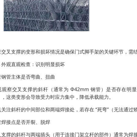
查交叉支撑的变形和损坏情况是确保门式脚手架的关键环节，需
、外观直观检查：识别明显损坏
查钢管主体是否弯曲、扭曲
视观察交叉支撑的斜杆（通常为 Φ42mm 钢管）是否存在明显
°），这类变形会导致受力时应力集中，降低承载能力。
点关注斜杆的中间部位和两端焊接处，若存在 “死弯”（无法通
查焊接点是否开裂、脱焊
叉支撑的斜杆与两端插头（用于连接门架立杆的部件）通常为焊