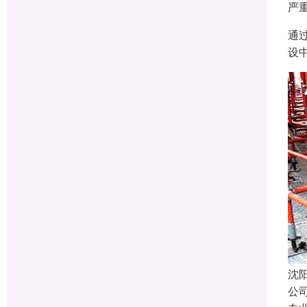
严
通
设
沈
公