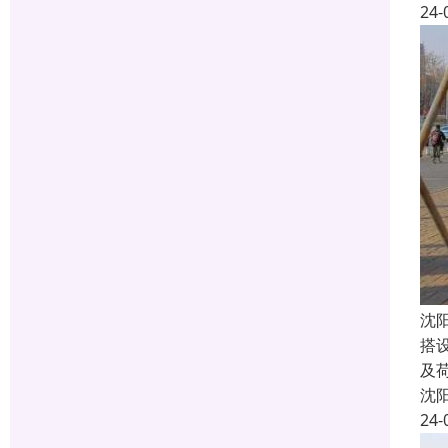
24-
沈
搭
及荷
沈
24-