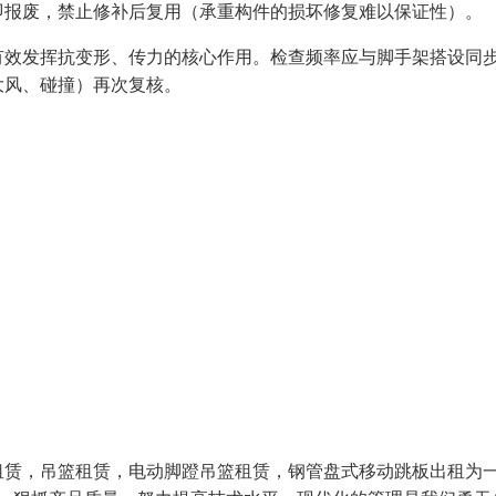
即报废，禁止修补后复用（承重构件的损坏修复难以保证性）。
有效发挥抗变形、传力的核心作用。检查频率应与脚手架搭设同
大风、碰撞）再次复核。
租赁，吊篮租赁，电动脚蹬吊篮租赁，钢管盘式移动跳板出租为