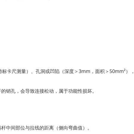
游标卡尺测量）、孔洞或凹陷（深度＞3mm，面积＞50mm²）
杆的销孔，会导致连接松动，属于功能性损坏。
斜杆中间部位与拉线的距离（侧向弯曲值）。