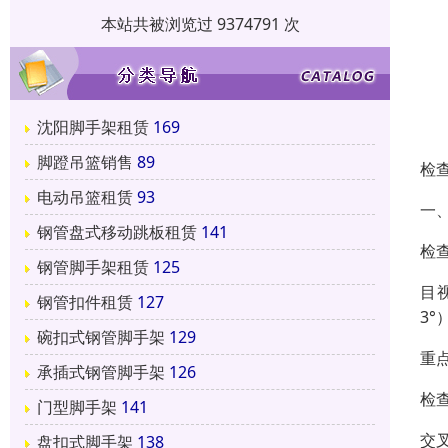
本站共被浏览过 9374791 次
沈阳脚手架租赁
169
脚蹬吊篮销售
89
检
电动吊篮租赁
93
一
钢管盘式移动跳板租赁
141
检
钢管脚手架租赁
125
目
钢管扣件租赁
127
3
碗扣式钢管脚手架
129
重
承插式钢管脚手架
126
检
门型脚手架
141
交
盘扣式脚手架
138