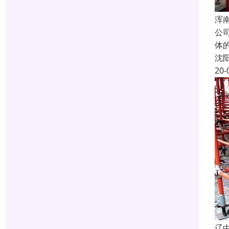
浑
公
体
沈
20-
辽