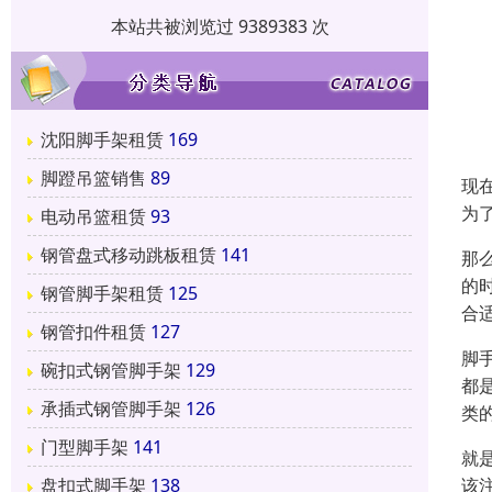
本站共被浏览过 9389383 次
沈阳脚手架租赁
169
脚蹬吊篮销售
89
现
为
电动吊篮租赁
93
钢管盘式移动跳板租赁
141
那
的
钢管脚手架租赁
125
合
钢管扣件租赁
127
脚
碗扣式钢管脚手架
129
都
承插式钢管脚手架
126
类
门型脚手架
141
就
该
盘扣式脚手架
138