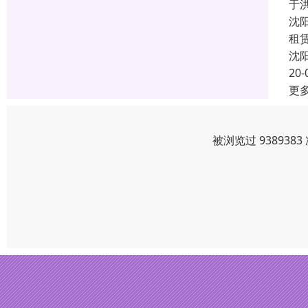
于
沈
租
沈
20-
更
被浏览过 93893