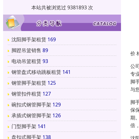
本站共被浏览过 9381893 次
沈阳脚手架租赁
169
脚蹬吊篮销售
89
价 
电动吊篮租赁
93
公
钢管盘式移动跳板租赁
141
专
脚
钢管脚手架租赁
125
与
钢管扣件租赁
127
脚
碗扣式钢管脚手架
129
保
承插式钢管脚手架
126
期
倍
门型脚手架
141
盘扣式脚手架
138
沈