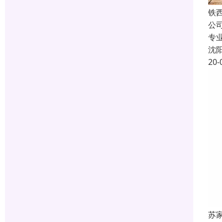
铁
公
专
沈
20-
苏