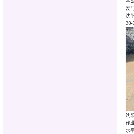
本
爱
沈
20-
沈
作
水