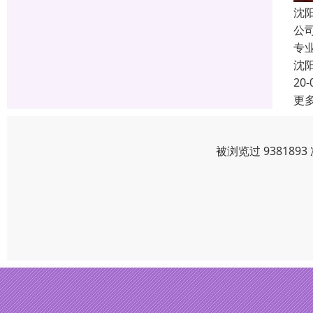
沈
公
专
沈
20-
更
被浏览过 93818