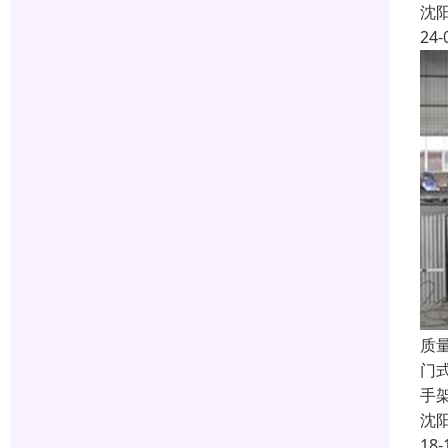
沈
24-
质
门
手
沈
18-