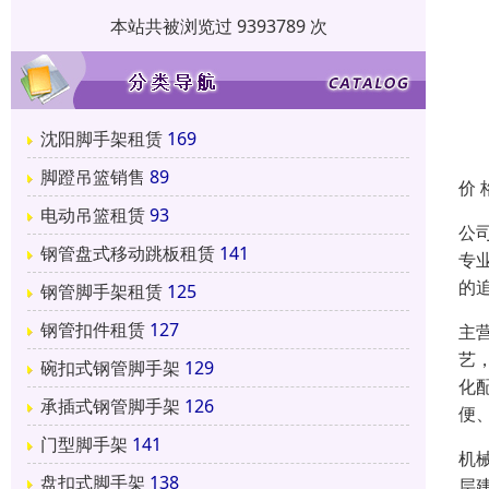
本站共被浏览过 9393789 次
沈阳脚手架租赁
169
脚蹬吊篮销售
89
价 
电动吊篮租赁
93
公
钢管盘式移动跳板租赁
141
专
的
钢管脚手架租赁
125
钢管扣件租赁
127
主
艺
碗扣式钢管脚手架
129
化
承插式钢管脚手架
126
便
门型脚手架
141
机
盘扣式脚手架
138
层