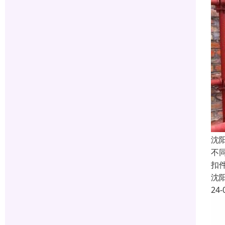
沈
不
扣件
沈
24-