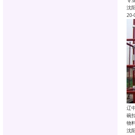
专
沈
20-
辽
碗
物
沈