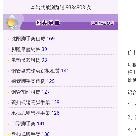
本站共被浏览过 9384908 次
沈阳脚手架租赁
169
脚蹬吊篮销售
89
价 
电动吊篮租赁
93
每
钢管盘式移动跳板租赁
141
杆
处
钢管脚手架租赁
125
钢管扣件租赁
127
铝
碗扣式钢管脚手架
129
1
承插式钢管脚手架
126
2
门型脚手架
141
3
盘扣式脚手架
138