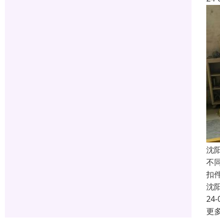
沈
不
扣件
沈
24-
更