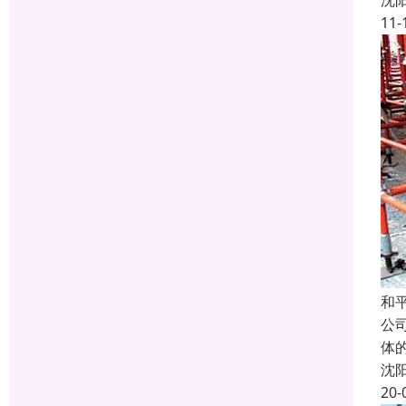
沈
11-
和
公
体
沈
20-