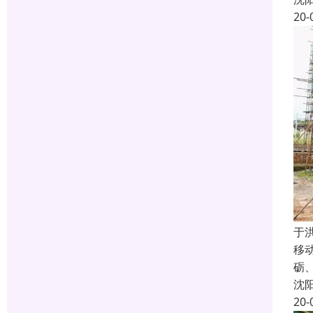
20-
于
移
砺
沈
20-