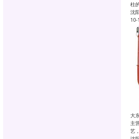
柱的
沈
10-
大
主
艺
沈