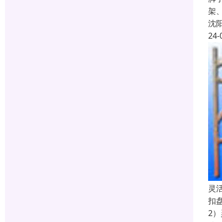
架
沈
24-
灵
扣
2