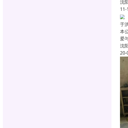
沈
11-
于
本
爱
沈
20-