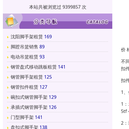
本站共被浏览过 9399857 次
沈阳脚手架租赁
169
脚蹬吊篮销售
89
价 
电动吊篮租赁
93
不
钢管盘式移动跳板租赁
141
扣件
钢管脚手架租赁
125
扣
钢管扣件租赁
127
1
碗扣式钢管脚手架
129
1
承插式钢管脚手架
126
5t
门型脚手架
141
2
盘扣式脚手架
138