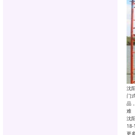
沈
门
品
难
沈
18-
更