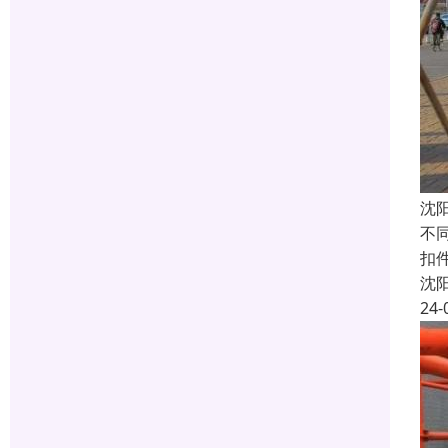
沈
不
扣件
沈
24-