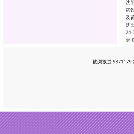
沈
搭
及荷
沈
24-
更
被浏览过 93711