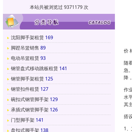
本站共被浏览过 9371179 次
沈阳脚手架租赁
169
脚蹬吊篮销售
89
价 
电动吊篮租赁
93
随
钢管盘式移动跳板租赁
141
急
降
钢管脚手架租赁
125
钢管扣件租赁
127
作
水
碗扣式钢管脚手架
129
其
承插式钢管脚手架
126
搭
门型脚手架
141
1
盘扣式脚手架
138