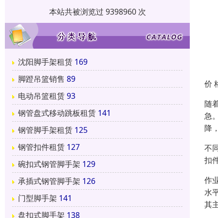
本站共被浏览过 9398960 次
沈阳脚手架租赁
169
脚蹬吊篮销售
89
价 
电动吊篮租赁
93
随
钢管盘式移动跳板租赁
141
急
降
钢管脚手架租赁
125
钢管扣件租赁
127
不
扣件
碗扣式钢管脚手架
129
作
承插式钢管脚手架
126
水
门型脚手架
141
其
盘扣式脚手架
138