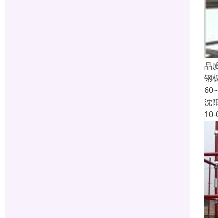
品
钢
60
沈
10-