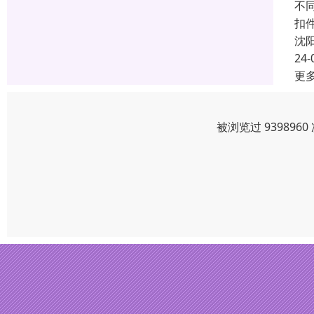
不
扣件
沈
24-
更
被浏览过 93989