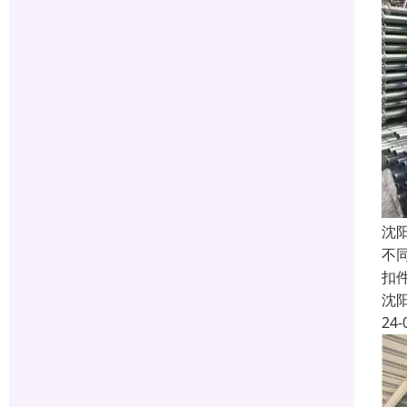
沈
不
扣件
沈
24-