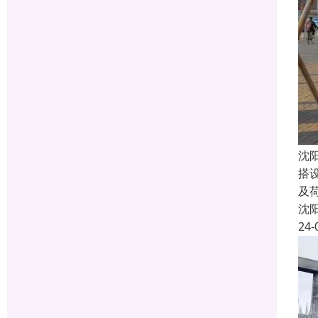
沈
搭
及荷
沈
24-