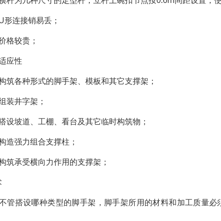
：横杆为几种尺寸的定型杆，立杆上碗扣节点按0.6m间距设置，
：U形连接销易丢；
：价格较贵；
、适应性
：构筑各种形式的脚手架、模板和其它支撑架；
：组装井字架；
：搭设坡道、工棚、看台及其它临时构筑物；
：构造强力组合支撑柱；
：构筑承受横向力作用的支撑架；
术
、不管搭设哪种类型的脚手架，脚手架所用的材料和加工质量必
。