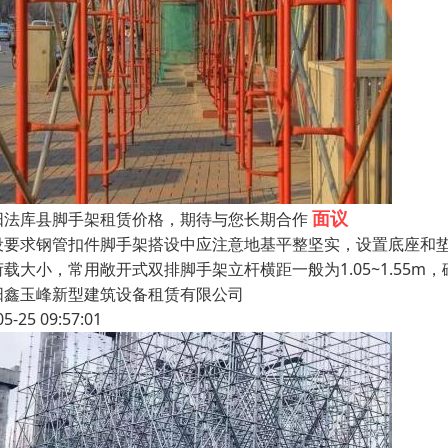
面议
阳法库县脚手架租赁价格，期待与您长期合作
设要求钢管扣件脚手架搭设中应注意地基平整坚实，设置底座和
载大小，常用敞开式双排脚手架立杆横距一般为1.05~1.55m，砌
阳鑫玉峰新型建筑设备租赁有限公司
05-25 09:57:01