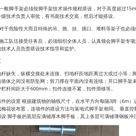
、一般脚手架必须按脚手架技术操作规程搭设，对于高度超过15
一级技术负责人审批，有书面技术交底，然后才能搭设。
、对于危险性大而且特殊的吊、挑、挂、插口、堆料等架子也必
、施工队伍接受任务后，必须组织全体人员，认真领会脚手架专项施
的技术人员负责搭设技术指导和监护。
工
地杆缺失，纵横交接处未连接、扫地杆距地距离过大或过小等；
与墙体之间没有防坠网；剪刀撑在平面内没有连续；开口脚手架
护栏杆间距大于600mm；扣件连接不紧，扣件滑移等。
墙件的设置 根据建筑物的轴线尺寸，在水平方向每隔3跨（6m）
成梅花状布置，连墙件的搭设方法与落地式脚手架相同。 垂直控
铺设 脚手板的底层应满铺厚木脚手板，其上各层可满铺薄钢板冲