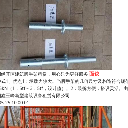
面议
阳经开区建筑脚手架租赁，用心只为更好服务
件式1、优点1：承载力较大。当脚手架的几何尺寸及构造符合规
35kN（1．5tf～3．5tf，设计值）。2：装拆方便，搭设灵
阳鑫玉峰新型建筑设备租赁有限公司
05-25 10:00:01