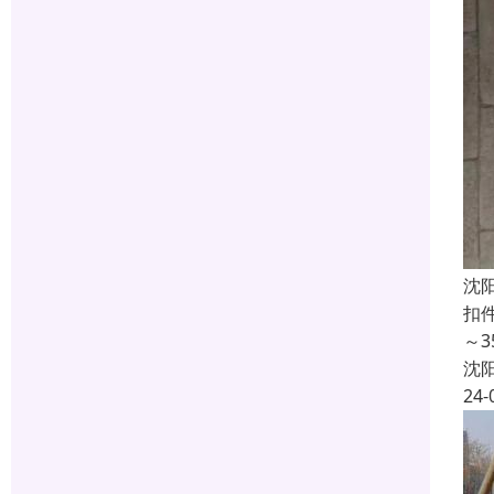
沈
扣
～
沈
24-