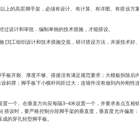
m以上的高层脚手架，必须有设计、有计算、有详图、有搭设方
须经过设计和审批．编制单独的技术措施，才能搭设。
 [3]工组织设计和技术措施交底，研讨搭设方法，并派技术好
脚手板开裂、厚度不够、搭接没有满足规范要求；大模板拆除后
未设斜撑；脚手板下小横杆间距过大；连墙件没有做到内外刚性
设置一个。在垂直方向应每隔3~4米设置一个，并要求各点互相
制 搭设时，要严格控制分段脚手架的垂直度，垂直度允许偏差：
压成的穿孔轻型脚手板。