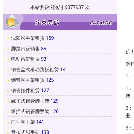
本站共被浏览过 9377937 次
沈阳脚手架租赁
169
脚蹬吊篮销售
89
价 
电动吊篮租赁
93
碗
钢管盘式移动跳板租赁
141
1
钢管脚手架租赁
125
1
钢管扣件租赁
127
架
碗扣式钢管脚手架
129
2
承插式钢管脚手架
126
业
门型脚手架
141
3
盘扣式脚手架
138