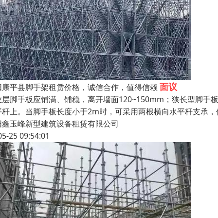
面议
阳康平县脚手架租赁价格，诚信合作，值得信赖
业层脚手板应铺满、铺稳，离开墙面120~150mm；狭长型脚
平杆上。当脚手板长度小于2m时，可采用两根横向水平杆支承，
阳鑫玉峰新型建筑设备租赁有限公司
05-25 09:54:01