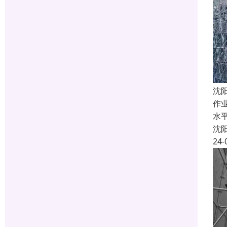
沈
作
水
沈
24-