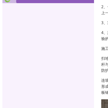
2
上
3
4
验
施
扫
杆
防
连
形
板