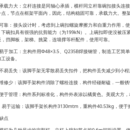
：承载力大：立杆连接是同轴心承插，横杆同立杆靠碗扣接头连
一点，节点在框架平面内，因此，结构稳固可靠，承载力大。整架
：可靠：接头设计时，考虑到上碗扣螺旋摩擦力和自重力作用，
，下碗扣具有很强的抗剪能力（为199kN）。上碗扣即使没被
板，挡脚板，架梯。挑粱．连墙撑等杆配件，使用可靠。
：易于加工：主构件用Φ48×3.5、Q235B焊接钢管，制造工
加工设备。
：不易丢失：该脚手架无零散易丢失扣件，把构件丢失减少到小程
：维修少：该脚手架构件消除了螺栓连接．构件经碰耐磕．一般锈
：便于管理：构件系列标准化，构件外表涂以橘黄色。美观大方
：易于运输：该脚手架长构件3130mtm，重构件40.53kg，便
、缺点