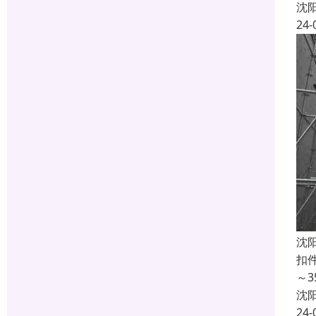
沈
24-
沈
扣
～
沈
24-