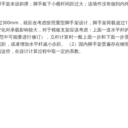
脚手架未设斜撑；脚手板下小横杆间距过大；连墙件没有做到内
300mm，就应改考虑按照重型脚手架设计，脚手架荷载超过15
变化对承载影响较大，对于模板支架应该考虑：上面一道水平杆
规范中可能要进行修订），立杆计算时一般上面一步和下面一步
距，或者增加水平杆减小步距。 （2）国内脚手架普遍存在钢
到这些，在设计计算过程中取一定的系数。