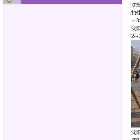
沈
扣
～
沈
24-
沈