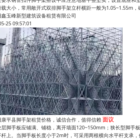
设要求钢管扣件脚手架搭设中应注意地基平整坚实，设置底座和
载大小，常用敞开式双排脚手架立杆横距一般为1.05~1.55m，砌
阳鑫玉峰新型建筑设备租赁有限公司
05-25 09:57:01
面议
阳康平县脚手架租赁价格，诚信合作，值得信赖
业层脚手板应铺满、铺稳，离开墙面120~150mm；狭长型脚
平杆上。当脚手板长度小于2m时，可采用两根横向水平杆支承，