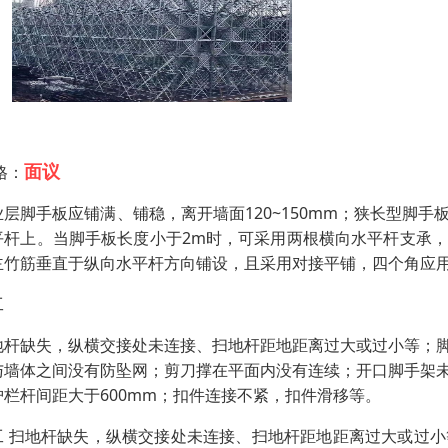
面议
格：
业层脚手板应铺满、铺稳，离开墙面120~150mm；狭长型脚
平杆上。当脚手板长度小于2m时，可采用两根横向水平杆支承
主竹筋垂直于纵向水平杆方向铺设，且采用对接平铺，四个角应
工
地杆缺失，纵横交接处未连接、扫地杆距地距离过大或过小等；
与墙体之间没有防坠网；剪刀撑在平面内没有连续；开口脚手架
护栏杆间距大于600mm；扣件连接不紧，扣件滑移等。
工 扫地杆缺失，纵横交接处未连接、扫地杆距地距离过大或过