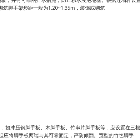
垫板，并有可靠的排水措施，防止积水浸泡地基。根据连墙杆设
筑脚手架步距一般为1.20~1.35m，装饰或砌筑
手板，如冲压钢脚手板、木脚手板、竹串片脚手板等，应设置在三
但应将脚手板两端与其可靠固定，严防倾翻。宽型的竹笆脚手