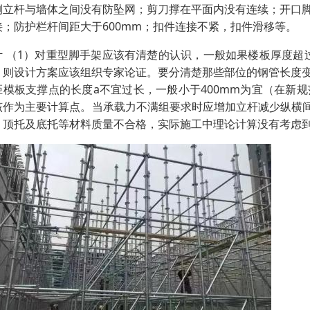
侧立杆与墙体之间没有防坠网；剪刀撑在平面内没有连续；开口
接；防护栏杆间距大于600mm；扣件连接不紧，扣件滑移等。
计 （1）对重型脚手架应该有清楚的认识，一般如果楼板厚度超过
，则设计方案应该组织专家论证。要分清楚那些部位的钢管长度
距模板支撑点的长度a不宜过长，一般小于400mm为宜（在新
该作为主要计算点。当承载力不满组要求时应增加立杆减少纵横间
、顶托及底托等材料质量不合格，实际施工中理论计算没有考虑