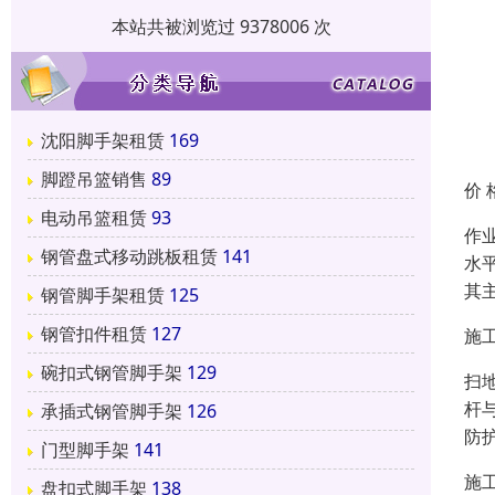
本站共被浏览过 9378006 次
沈阳脚手架租赁
169
脚蹬吊篮销售
89
价 
电动吊篮租赁
93
作
钢管盘式移动跳板租赁
141
水
其
钢管脚手架租赁
125
钢管扣件租赁
127
施
碗扣式钢管脚手架
129
扫
杆
承插式钢管脚手架
126
防
门型脚手架
141
施
盘扣式脚手架
138