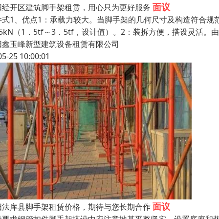
面议
阳经开区建筑脚手架租赁，用心只为更好服务
件式1、优点1：承载力较大。当脚手架的几何尺寸及构造符合规
35kN（1．5tf～3．5tf，设计值）。2：装拆方便，搭设灵
阳鑫玉峰新型建筑设备租赁有限公司
05-25 10:00:01
面议
阳法库县脚手架租赁价格，期待与您长期合作