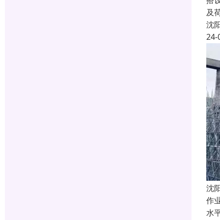
搭
及荷
沈
24-
沈
作
水