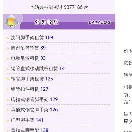
本站共被浏览过 9377186 次
沈阳脚手架租赁
169
脚蹬吊篮销售
89
价 
电动吊篮租赁
93
搭
钢管盘式移动跳板租赁
141
钢
钢管脚手架租赁
125
根
钢管扣件租赁
127
筑、
碗扣式钢管脚手架
129
距1
承插式钢管脚手架
126
纵
门型脚手架
141
应
盘扣式脚手架
138