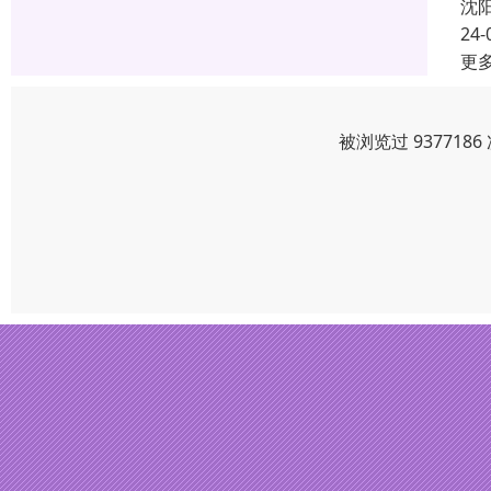
沈
24-
更
被浏览过 93771