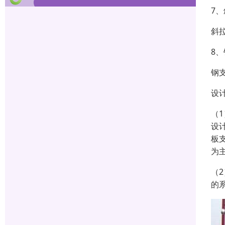
7
斜
8
钢
设
（
设
板
为
（
的