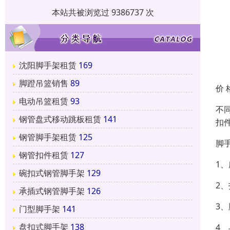
本站共被浏览过 9386737 次
沈阳脚手架租赁
169
脚蹬吊篮销售
89
价 
电动吊篮租赁
93
不
钢管盘式移动跳板租赁
141
扣件
钢管脚手架租赁
125
脚
钢管扣件租赁
127
1
碗扣式钢管脚手架
129
2
承插式钢管脚手架
126
3
门型脚手架
141
盘扣式脚手架
138
4